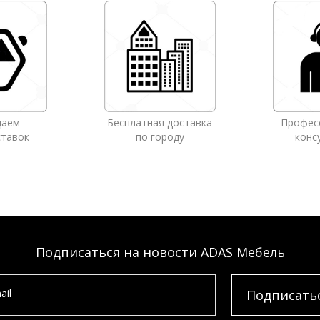
даем
Бесплатная доставка
Профес
ставок
по городу
конс
Подписаться на новости ADAS Мебель
ail
Подписать