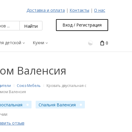
Доставка и оплата
|
Контакты
|
О нас
Вход / Регистрация
ля детской
Кухни
0
мом Валенсия
дители
Союз Мебель
Кровать двуспальная с
мом Валенсия
роспальная
Спальня Валенсия
ичии
авить отзыв