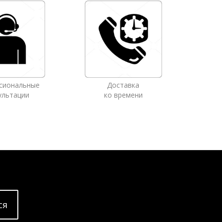
сиональные
Доставка
ультации
ко времени
cя