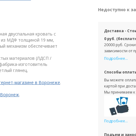
Недоступно к з
Доставка - Сто
ная двуспальная кровать с
0 руб. (бесплат
а из МДФ толщиной 19 мм,
20000 руб. Сроки
ный механизм обеспечивает
зависимости от 
стых материалов (ЛДСП /
Подробнее...
фабрика-изготовитель
етлый глянец.
Способы оплат
Вы можете оплати
тернет-магазине в Воронеже
.
картой при доста
Мы принимаем к 
 Воронеж
.
Подробнее...
Подъем и зано