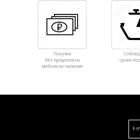
Покупки
Соблю
без предоплаты
сроки по
мебели из наличия
E-m