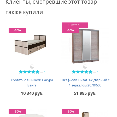
Клиенты, смотревшие этот товар
также купили
8 цветов
-50%
-50%
—
—
1
1
Кровать с ящиками Сакура
Шкаф-купе Виват 3-х дверный с
Венге
1 зеркалом 2070/600
10 340 руб.
51 985 руб.
-50%
-50%