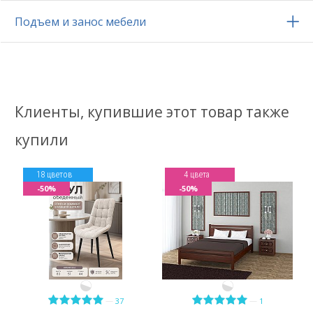
Подъем и занос мебели
Клиенты, купившие этот товар также
купили
18 цветов
4 цвета
-50%
-50%
—
—
37
1