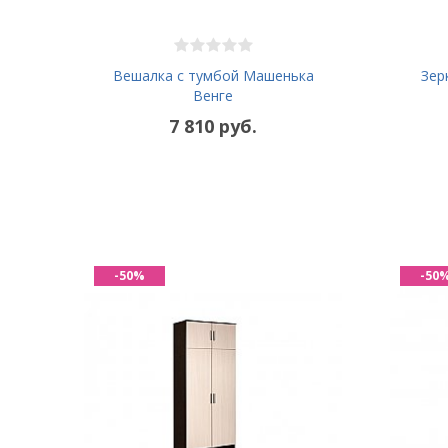
Вешалка с тумбой Машенька
Зер
Венге
7 810 руб.
-50%
-50