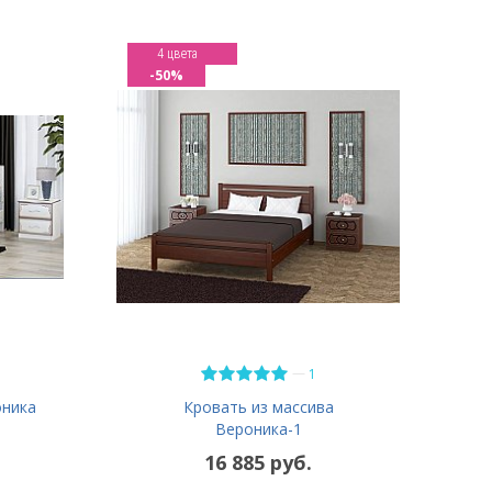
4 цвета
-50%
—
1
оника
Кровать из массива
Вероника-1
16 885 руб.