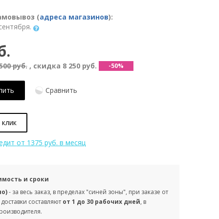
амовывоз (
адреса магазинов
):
сентября.
б.
500 руб.
, скидка
8 250 руб.
-50%
пить
Сравнить
 клик
редит
от 1375 руб. в месяц
имость и сроки
но)
- за весь заказ, в пределах "синей зоны", при заказе от
 доставки составляют
от 1 до 30 рабочих дней
, в
производителя.