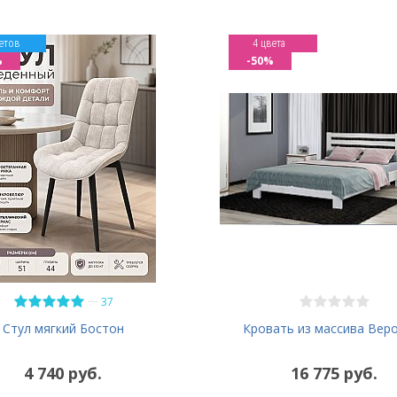
етов
4 цвета
%
-50%
—
37
Кровать из массива Вер
Стул мягкий Бостон
4 740 руб.
16 775 руб.