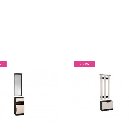
%
-50%