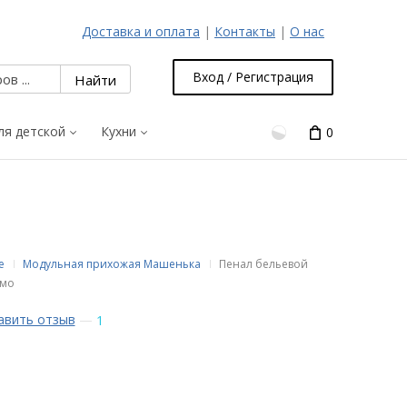
Доставка и оплата
|
Контакты
|
О нас
Вход / Регистрация
ля детской
Кухни
0
е
Модульная прихожая Машенька
Пенал бельевой
имо
авить отзыв
—
1