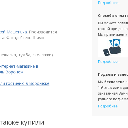
Подробнее...
Способы оплат
Вы можете оплати
картой при доста
жей Машенька
. Производится
Мы принимаем к 
ета: Фасад: Ясень Шимо
вешалка, тумба, стеллажи)
Подробнее...
нтернет-магазине в
ель Воронеж
.
Подъем и зано
Мы
бесплатно
п
или гостинню в Воронеже
.
1-й этаж или в д
заказанная Вами 
ручного подъема 
Подробнее...
 также купили