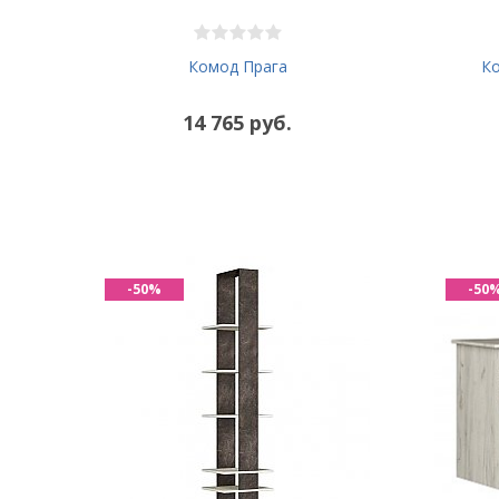
Комод Прага
К
14 765 руб.
-50%
-50