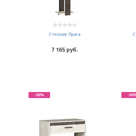
Cтеллаж Прага
С
7 165 руб.
-50%
-50