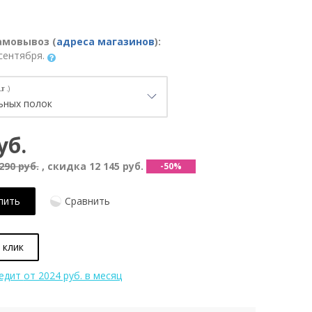
амовывоз (
адреса магазинов
):
сентября.
т.)
уб.
290 руб.
, скидка
12 145 руб.
-50%
пить
Сравнить
 клик
редит
от 2024 руб. в месяц