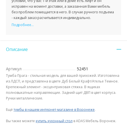
условии, что у вас 1-й этаж или в доме есть лифт и он
исправен на момент доставки, а заказанная Вами мебель
без проблем помещается в него. В случае ручного подъема
- каждый заказ расчитывается индивидуально.
Подробнее...
Описание
Артикул
52451
Тумба Прага - стильная модель для вашей прихожей. Изготовлена
из ЛДСП, и представлена в цвете Дуб Белый Крафт/Ателье Темное.
Крепежный элемент - эксцентриковая стяжка. В ящиках
полновыкатные направляющие. Задний щит ДВП в цвет корпуса.
Ручки металлические.
Ещё
тумбы в нашем интернет-магазине в Воронеже
.
Вы также можете
купить кухонный стол
в ADAS Мебель Воронеж.