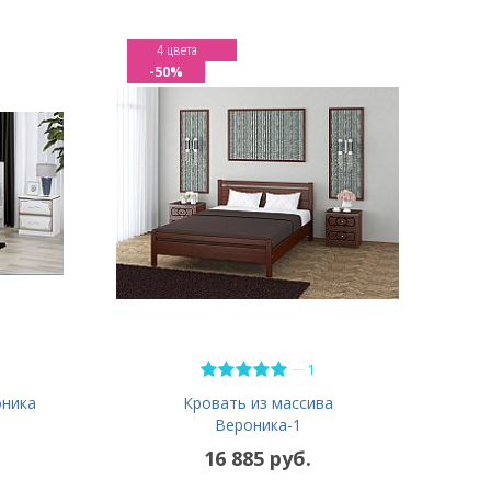
4 цвета
-50%
—
1
оника
Кровать из массива
Вероника-1
16 885 руб.