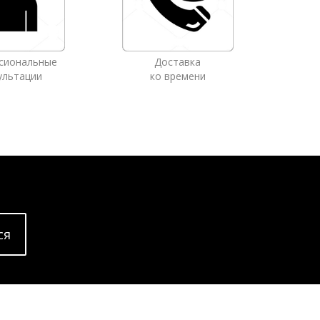
сиональные
Доставка
ультации
ко времени
cя