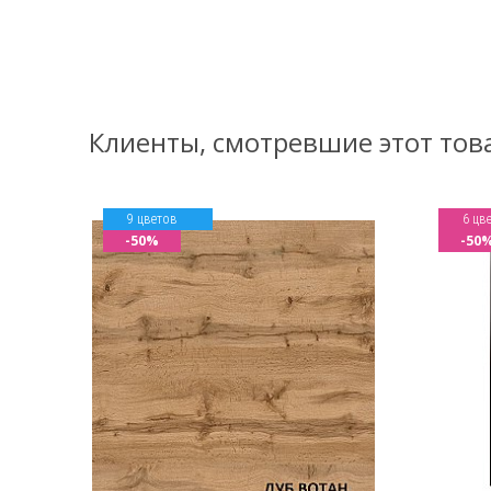
Клиенты, смотревшие этот тов
9 цветов
6 цв
-50%
-50