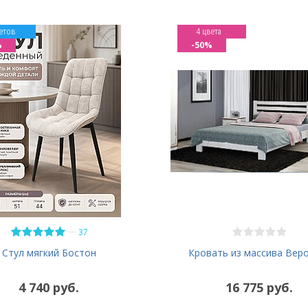
етов
4 цвета
%
-50%
—
37
Кровать из массива Вер
Стул мягкий Бостон
4 740 руб.
16 775 руб.