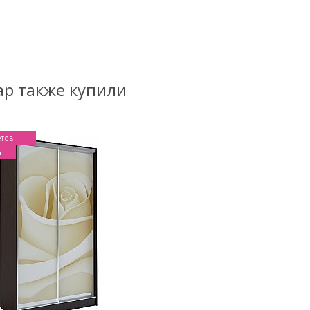
ар также купили
етов
%