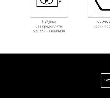
Покупки
Соблю
без предоплаты
сроки по
мебели из наличия
E-m