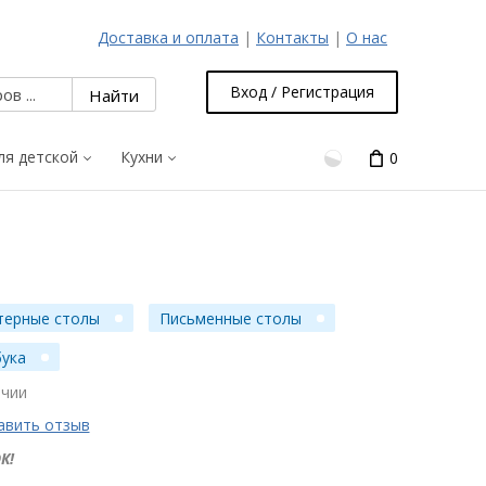
Доставка и оплата
|
Контакты
|
О нас
Вход / Регистрация
ля детской
Кухни
0
терные столы
Письменные столы
бука
ичии
авить отзыв
К!