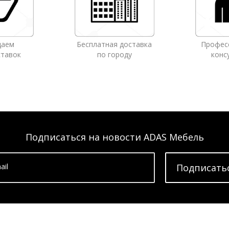
даем
Бесплатная доставка
Профес
ставок
по городу
конс
Подписаться на новости ADAS Мебель
ail
Подписать