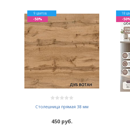
9 цветов
18 цв
-50%
-50
Столешница прямая 38 мм
450 руб.