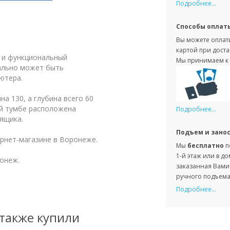
Подробнее...
Способы оплат
Вы можете оплати
картой при доста
й и функциональный
Мы принимаем к 
ально может быть
ютера.
а 130, а глубина всего 60
ой тумбе расположена
Подробнее...
 ящика.
Подъем и зано
рнет-магазине в Воронеже.
Мы
бесплатно
п
1-й этаж или в д
онеж.
заказанная Вами 
ручного подъема 
Подробнее...
 также купили