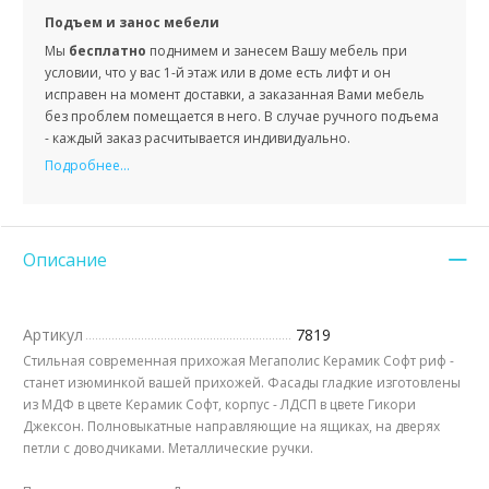
Подъем и занос мебели
Мы
бесплатно
поднимем и занесем Вашу мебель при
условии, что у вас 1-й этаж или в доме есть лифт и он
исправен на момент доставки, а заказанная Вами мебель
без проблем помещается в него. В случае ручного подъема
- каждый заказ расчитывается индивидуально.
Подробнее...
Описание
Артикул
7819
Стильная современная прихожая Мегаполис Керамик Софт риф -
станет изюминкой вашей прихожей. Фасады гладкие изготовлены
из МДФ в цвете Керамик Софт, корпус - ЛДСП в цвете Гикори
Джексон. Полновыкатные направляющие на ящиках, на дверях
петли с доводчиками. Металлические ручки.