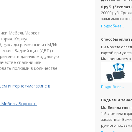
0 руб. (бесплат
20000 руб. Сроки
зависимости от 
Подробнее...
брики МебельМаркет
ктория. Корпус
Способы оплат
й, фасады рамочные из МДФ
Вы можете оплати
еские. Задний щит (ДВП) в
картой при доста
применять данную модульную
Мы принимаем к 
качестве спальни или
вать полками в количестве
шем интернет-магазине в
Подробнее...
Подъем и зано
AS Мебель Воронеж
Мы
бесплатно
п
1-й этаж или в д
заказанная Вами 
ручного подъема 