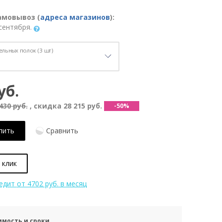
амовывоз (
адреса магазинов
):
сентября.
льных полок (3 шт)
уб.
430 руб.
, скидка
28 215 руб.
-50%
пить
Сравнить
 клик
редит
от 4702 руб. в месяц
имость и сроки