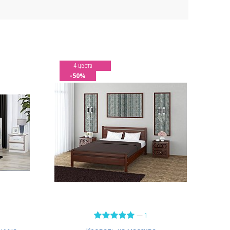
4 цвета
-50%
—
1