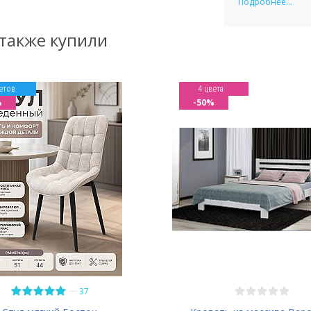
Подробнее...
 также купили
етов
4 цвета
%
-50%
—
37