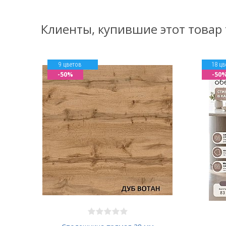
Клиенты, купившие этот товар
9 цветов
18 цв
-50%
-50