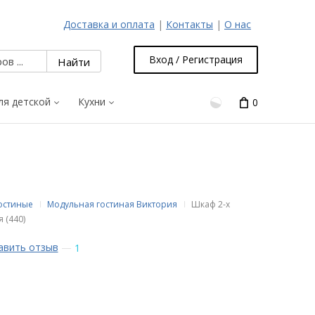
Доставка и оплата
|
Контакты
|
О нас
Вход / Регистрация
ля детской
Кухни
0
гостиные
Модульная гостиная Виктория
Шкаф 2-х
 (440)
авить отзыв
—
1