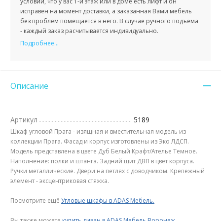
условии, что у вас 1-й этаж или в доме есть лифт и он
исправен на момент доставки, а заказанная Вами мебель
без проблем помещается в него. В случае ручного подъема
- каждый заказ расчитывается индивидуально.
Подробнее...
Описание
Артикул
5189
Шкаф угловой Прага - изящная и вместительная модель из
коллекции Прага. Фасад и корпус изготовлены из Эко ЛДСП.
Модель представлена в цвете Дуб Белый Крафт/Ателье Темное.
Наполнение: полки и штанга. Задний щит ДВП в цвет корпуса.
Ручки металлические. Двери на петлях с доводчиком. Крепежный
элемент - эксцентриковая стяжка.
Посмотрите ещё
Угловые шкафы в ADAS Мебель
.
Вы также можете
купить диван в ADAS Мебель Воронеж
.