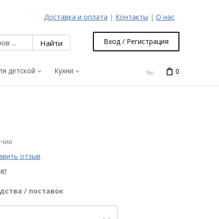
Доставка и оплата
|
Контакты
|
О нас
Вход / Регистрация
ля детской
Кухни
0
ичии
авить отзыв
К!
дства / поставок