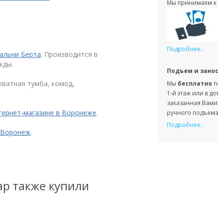
Мы принимаем к 
Подробнее...
альни Берта
. Производится в
жды.
Подъем и зано
оватная тумба, комод,
Мы
бесплатно
п
1-й этаж или в д
заказанная Вами 
тернет-магазине в Воронеже
.
ручного подъема 
Подробнее...
 Воронеж
.
ар также купили