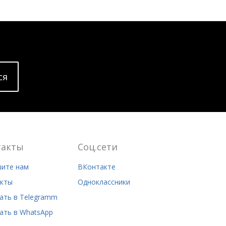
cя
такты
Соц.сети
ите нам
ВКонтакте
кты
Одноклассники
ать в Telegramm
ать в WhatsApp