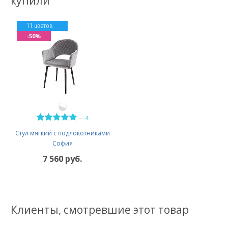
купили
11 цветов
-50%
—
4
Стул мягкий с подлокотниками
София
7 560 руб.
Клиенты, смотревшие этот товар