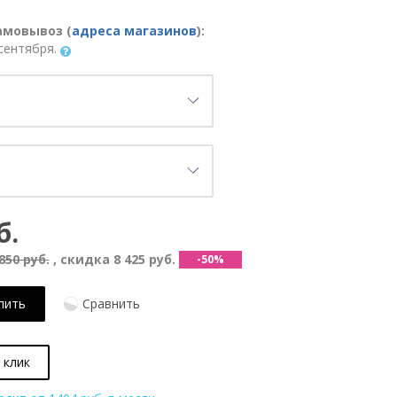
амовывоз (
адреса магазинов
):
сентября.
б.
850 руб.
, скидка
8 425 руб.
-50%
пить
Сравнить
 клик