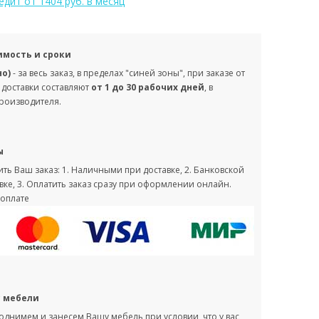
редит
от 1404 руб. в месяц
имость и сроки
но)
- за весь заказ, в пределах "синей зоны", при заказе от
 доставки составляют
от 1 до 30 рабочих дней
, в
производителя.
ы
ть Ваш заказ: 1. Наличными при доставке, 2. Банковской
вке, 3. Оплатить заказ сразу при оформлении онлайн.
оплате
с мебели
однимем и занесем Вашу мебель при условии, что у вас