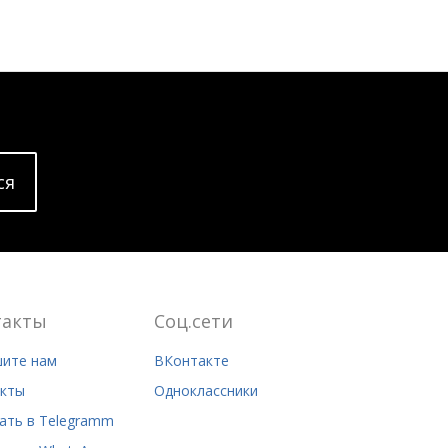
cя
такты
Соц.сети
ите нам
ВКонтакте
кты
Одноклассники
ать в Telegramm