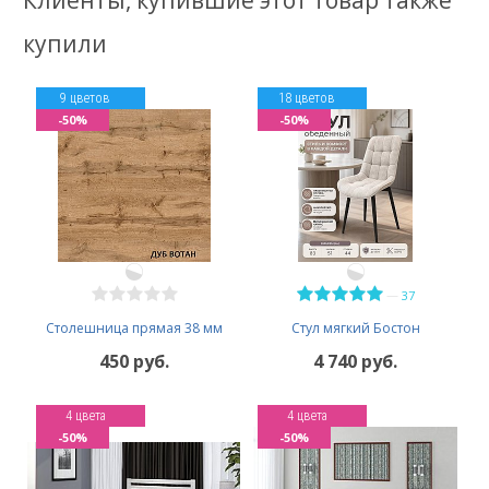
Клиенты, купившие этот товар также
купили
9 цветов
18 цветов
-50%
-50%
—
37
Столешница прямая 38 мм
Стул мягкий Бостон
450 руб.
4 740 руб.
4 цвета
4 цвета
-50%
-50%