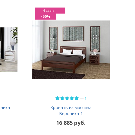
4 цвета
-50%
—
1
оника
Кровать из массива
Вероника-1
16 885 руб.