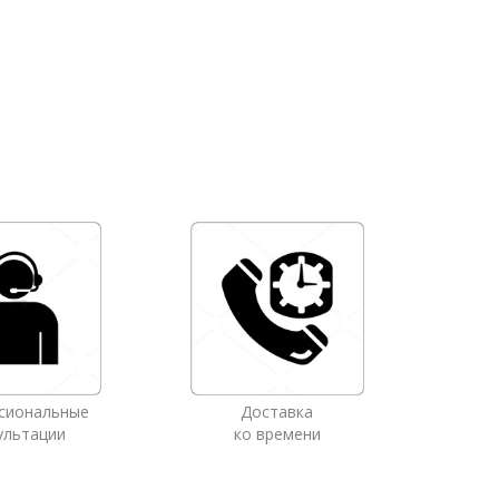
сиональные
Доставка
ультации
ко времени