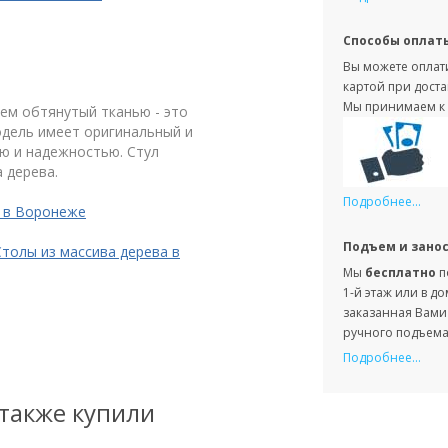
Способы оплат
Вы можете оплати
картой при доста
Мы принимаем к 
ьем обтянутый тканью - это
одель имеет оригинальный и
ю и надежностью. Стул
 дерева.
Подробнее...
е в Воронеже
Подъем и зано
Столы из массива дерева в
Мы
бесплатно
п
1-й этаж или в д
заказанная Вами 
ручного подъема 
Подробнее...
 также купили