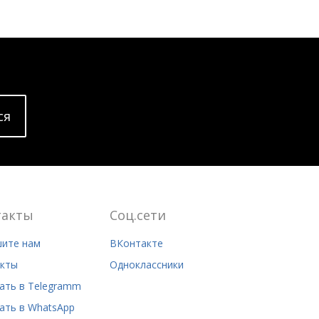
cя
такты
Соц.сети
ите нам
ВКонтакте
кты
Одноклассники
ать в Telegramm
ать в WhatsApp