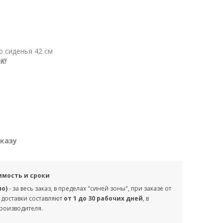
о сиденья 42 см
К!
аказу
имость и сроки
но)
- за весь заказ, в пределах "синей зоны", при заказе от
 доставки составляют
от 1 до 30 рабочих дней
, в
производителя.