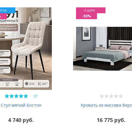
етов
4 цвета
%
-50%
—
37
Кровать из массива Вер
Стул мягкий Бостон
4 740 руб.
16 775 руб.