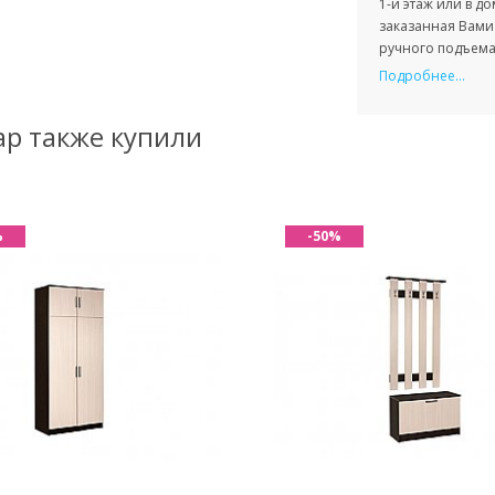
1-й этаж или в д
заказанная Вами 
ручного подъема 
Подробнее...
ар также купили
%
-50%