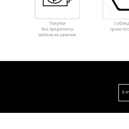
Покупки
Соблю
без предоплаты
сроки по
мебели из наличия
E-m