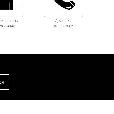
сиональные
Доставка
ультации
ко времени
cя