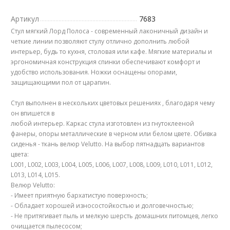
Артикул
7683
Стул мягкий Лорд Полоса - современный лаконичный дизайн и
четкие линии позволяют стулу отлично дополнить любой
интерьер, будь то кухня, столовая или кафе. Мягкие материалы и
эргономичная конструкция спинки обеспечивают комфорт и
удобство использования. Ножки оснащены опорами,
защищающими пол от царапин.
Стул выполнен в нескольких цветовых решениях , благодаря чему
он впишется в
любой интерьер. Каркас стула изготовлен из гнутоклееной
фанеры, опоры металлические в черном или белом цвете. Обивка
сиденья - ткань велюр Velutto. На выбор пятнадцать вариантов
цвета:
L001, L002, L003, L004, L005, L006, L007, L008, L009, L010, L011, L012,
L013, L014, L015.
Велюр Velutto:
- Имеет приятную бархатистую поверхность;
- Обладает хорошей износостойкостью и долговечностью;
- Не притягивает пыль и мелкую шерсть домашних питомцев, легко
очищается пылесосом;