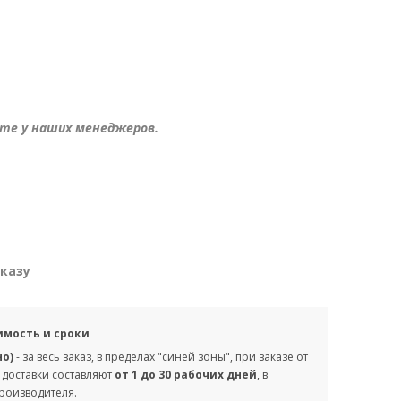
те у наших менеджеров.
аказу
имость и сроки
но)
- за весь заказ, в пределах "синей зоны", при заказе от
 доставки составляют
от 1 до 30 рабочих дней
, в
производителя.