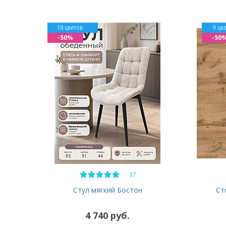
18 цветов
9 цв
-50%
-50
—
37
Ст
Стул мягкий Бостон
4 740 руб.