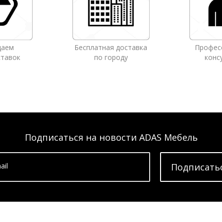
даем
Бесплатная доставка
Профес
ставок
по городу
конс
Подписаться на новости ADAS Мебель
ail
Подписать