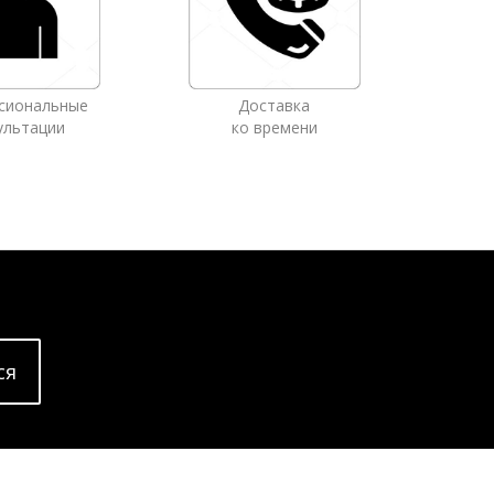
сиональные
Доставка
ультации
ко времени
cя