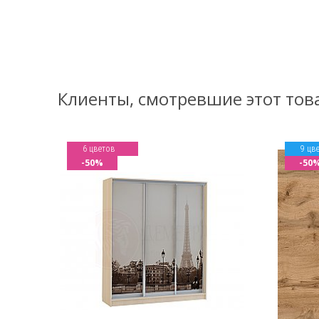
Клиенты, смотревшие этот тов
6 цветов
9 цв
-50%
-50