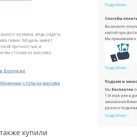
Подробнее...
Способы оплат
Вы можете оплати
картой при доста
льного хозяина, ведь сидеть
Мы принимаем к 
ива гевеи. Модель имеет
сокой прочностью и
огим столам из массива
Подробнее...
 в Воронеже
Подъем и зано
Обеденные столы из массива
Мы
бесплатно
п
1-й этаж или в д
заказанная Вами 
ручного подъема 
Подробнее...
 также купили