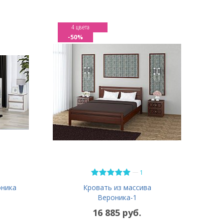
4 цвета
-50%
—
1
оника
Кровать из массива
Вероника-1
16 885 руб.