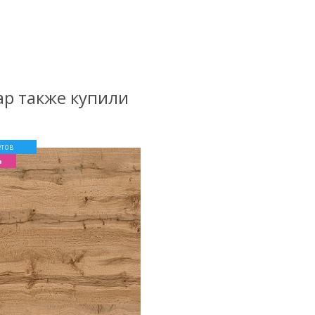
ар также купили
етов
%