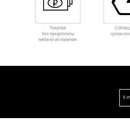
Покупки
Соблю
без предоплаты
сроки по
мебели из наличия
E-m