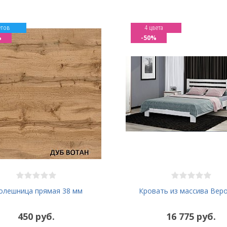
етов
4 цвета
%
-50%
олешница прямая 38 мм
Кровать из массива Вер
450 руб.
16 775 руб.