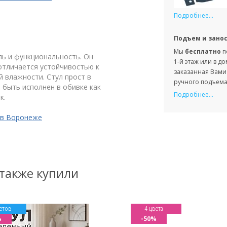
Подробнее...
Подъем и зано
Мы
бесплатно
п
ль и функциональность. Он
1-й этаж или в д
 отличается устойчивостью к
заказанная Вами 
 влажности. Стул прост в
ручного подъема 
 быть исполнен в обивке как
Подробнее...
к.
 в Воронеже
 также купили
етов
4 цвета
%
-50%