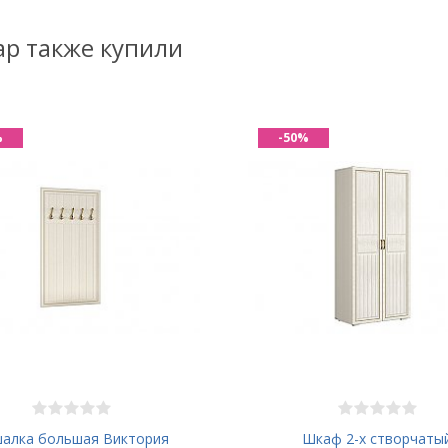
ар также купили
%
-50%
алка большая Виктория
Шкаф 2-х створчаты