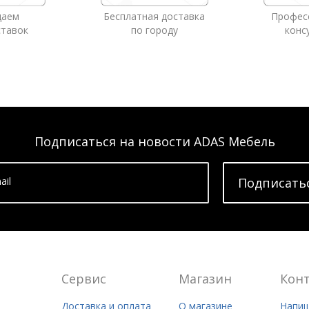
даем
Бесплатная доставка
Профес
ставок
по городу
конс
Подписаться на новости ADAS Мебель
ail
Подписать
Сервис
Магазин
Кон
Доставка и оплата
О магазине
Напиш