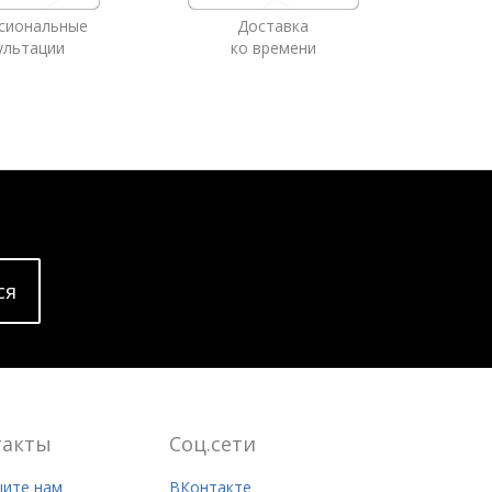
сиональные
Доставка
ультации
ко времени
cя
такты
Соц.сети
ите нам
ВКонтакте