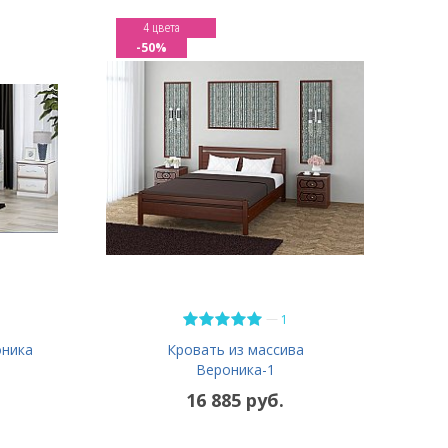
4 цвета
-50%
—
1
оника
Кровать из массива
Вероника-1
16 885 руб.