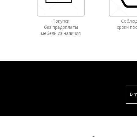
Покупки
Соблю
без предоплаты
сроки по
мебели из наличия
E-m