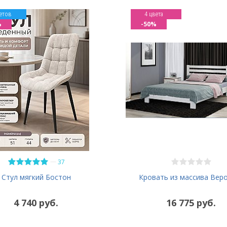
етов
4 цвета
%
-50%
—
37
Кровать из массива Вер
Стул мягкий Бостон
4 740 руб.
16 775 руб.