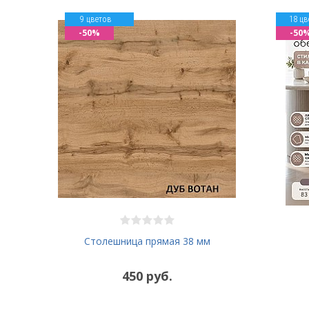
9 цветов
18 цв
-50%
-50
Столешница прямая 38 мм
450 руб.