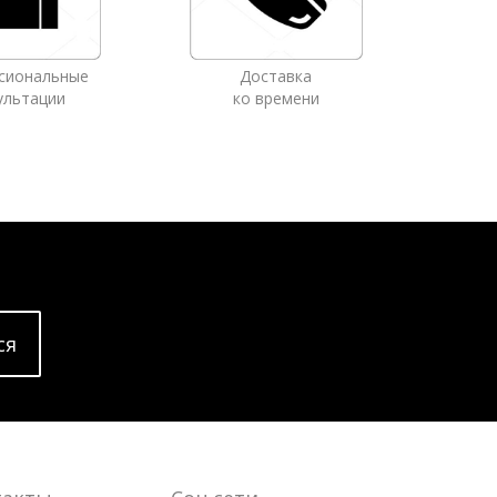
сиональные
Доставка
ультации
ко времени
cя