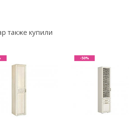
ар также купили
%
-50%