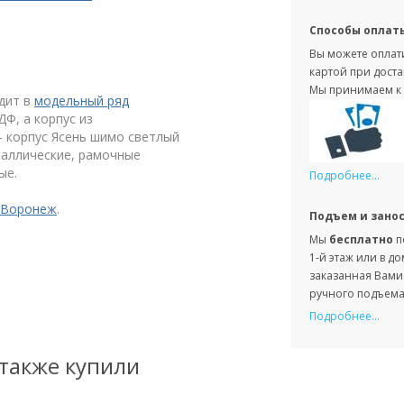
Способы оплат
Вы можете оплати
картой при доста
Мы принимаем к 
дит в
модельный ряд
Ф, а корпус из
- корпус Ясень шимо светлый
таллические, рамочные
ые.
Подробнее...
 Воронеж
.
Подъем и зано
Мы
бесплатно
п
1-й этаж или в д
заказанная Вами 
ручного подъема 
Подробнее...
 также купили