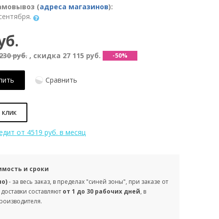
амовывоз (
адреса магазинов
):
сентября.
уб.
230 руб.
, скидка
27 115 руб.
-50%
пить
Сравнить
 клик
редит
от 4519 руб. в месяц
имость и сроки
но)
- за весь заказ, в пределах "синей зоны", при заказе от
 доставки составляют
от 1 до 30 рабочих дней
, в
производителя.