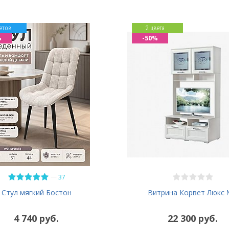
етов
2 цвета
%
-50%
—
37
Витрина Корвет Люкс
Стул мягкий Бостон
4 740 руб.
22 300 руб.