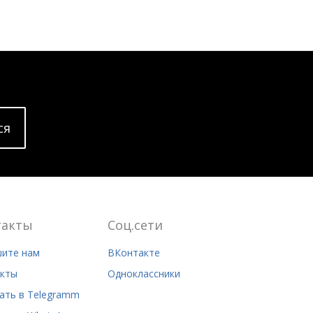
cя
такты
Соц.сети
ите нам
ВКонтакте
кты
Одноклассники
ать в Telegramm