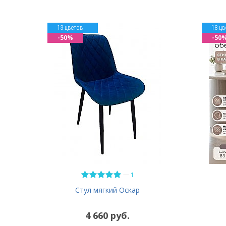
13 цветов
18 цв
-50%
-50
—
1
Стул мягкий Оскар
4 660 руб.