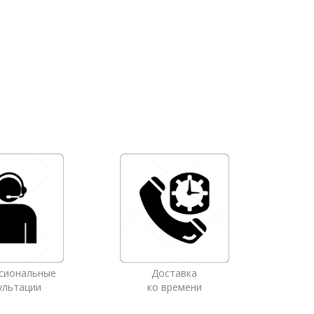
сиональные
Доставка
ультации
ко времени