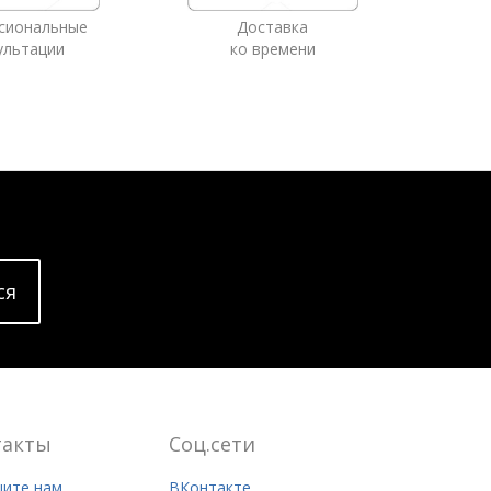
сиональные
Доставка
ультации
ко времени
cя
такты
Соц.сети
ите нам
ВКонтакте