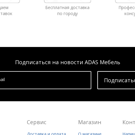
даем
Бесплатная доставка
Профес
ставок
по городу
конс
Подписаться на новости ADAS Мебель
ail
Подписать
Сервис
Магазин
Кон
Доставка и оплата
О магазине
Напиш