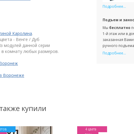
Подробнее...
Подъем и зано
Мы
бесплатно
п
тиной Каролина
.
1-й этаж или в д
вета - Венге / Дуб
заказанная Вами 
з модулей данной серии
ручного подъема 
 в комнату любых размеров.
Подробнее...
 Воронеж
 в Воронеже
 также купили
етов
4 цвета