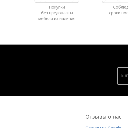
Покупки
Соблю
без предоплаты
сроки по
мебели из наличия
E-m
Отзывы о нас
Отзывы на Google