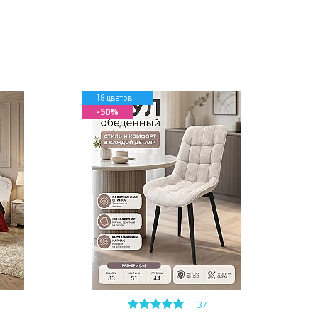
18 цветов
-50%
—
37