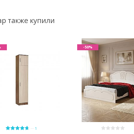
ар также купили
%
-50%
—
1