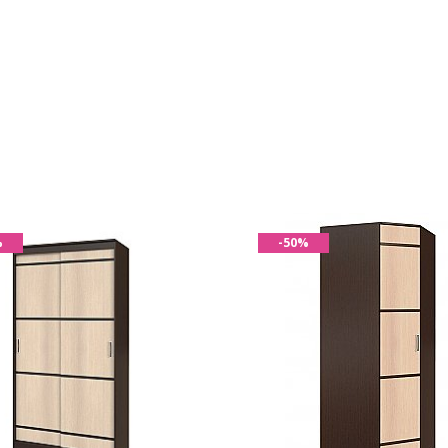
%
-50%