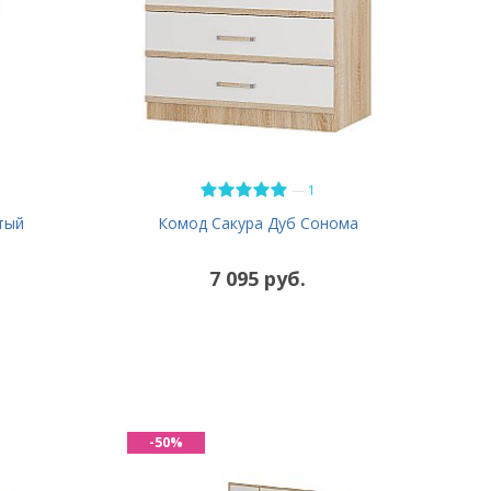
—
1
тый
Комод Сакура Дуб Сонома
7 095 руб.
-50%