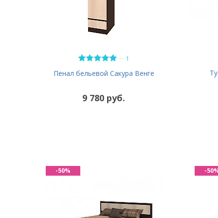
—
1
Ту
Пенал бельевой Сакура Венге
9 780 руб.
-50%
-50