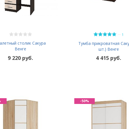
—
1
алетный столик Сакура
Тумба прикроватная Саку
Венге
шт.) Венге
9 220 руб.
4 415 руб.
%
-50%