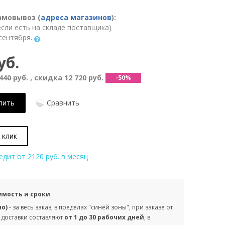
амовывоз (
адреса магазинов
):
(если есть на складе поставщика)
сентября.
уб.
440 руб.
, скидка
12 720 руб.
-50%
пить
Сравнить
 клик
редит
от 2120 руб. в месяц
имость и сроки
но)
- за весь заказ, в пределах "синей зоны", при заказе от
 доставки составляют
от 1 до 30 рабочих дней
, в