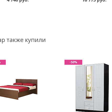
ар также купили
%
-50%