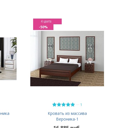
4 цвета
-50%
—
1
оника
Кровать из массива
Вероника-1
16 885 руб.