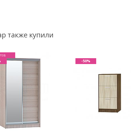
ар также купили
етов
%
-50%