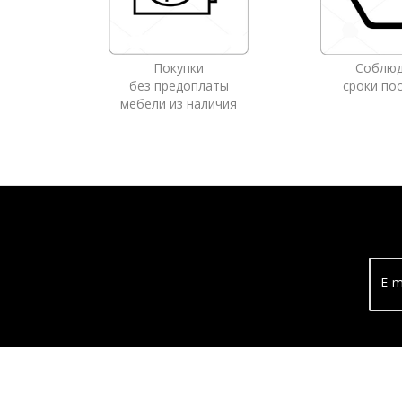
Покупки
Соблю
без предоплаты
сроки по
мебели из наличия
E-m