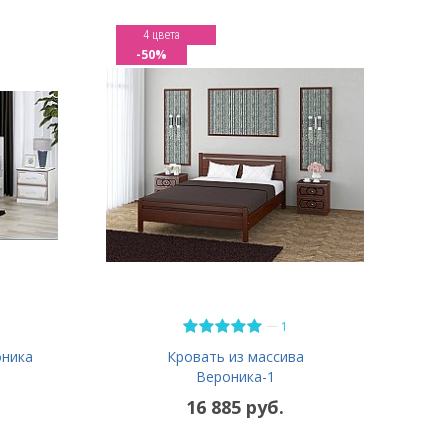
4 цвета
-50%
—
1
оника
Кровать из массива
Вероника-1
16 885 руб.