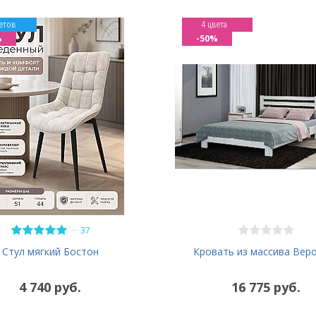
етов
4 цвета
%
-50%
—
37
Кровать из массива Вер
Стул мягкий Бостон
4 740 руб.
16 775 руб.