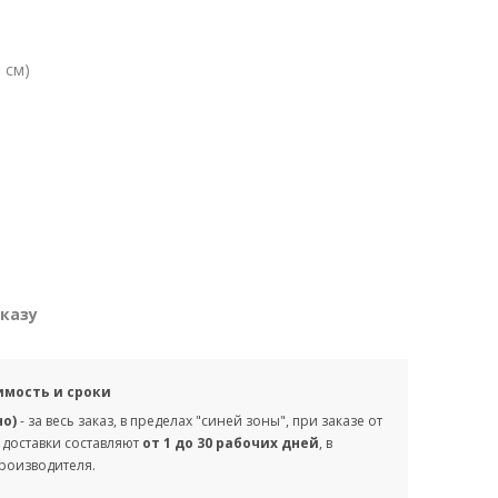
 см)
аказу
имость и сроки
но)
- за весь заказ, в пределах "синей зоны", при заказе от
 доставки составляют
от 1 до 30 рабочих дней
, в
производителя.