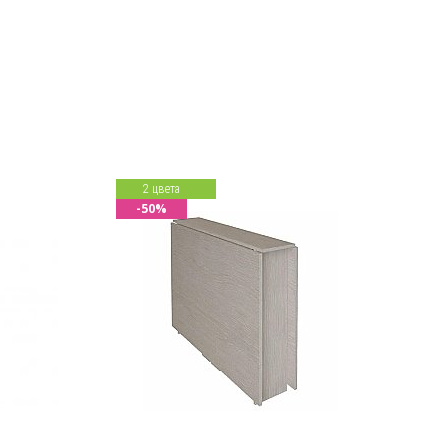
2 цвета
-50%