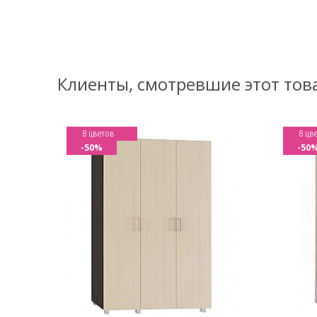
Клиенты, смотревшие этот тов
8 цветов
8 цв
-50%
-50