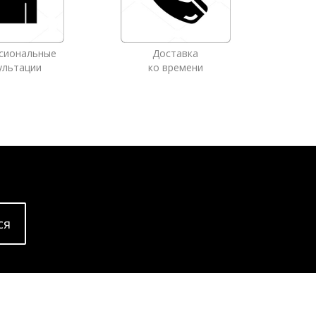
сиональные
Доставка
ультации
ко времени
cя