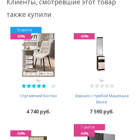
Клиенты, смотревшие этот товар
также купили
18 цветов
-50%
-50%
—
37
Стул мягкий Бостон
Зеркало с тумбой Машенька
Венге
4 740 руб.
7 590 руб.
7 цветов
-50%
-50%